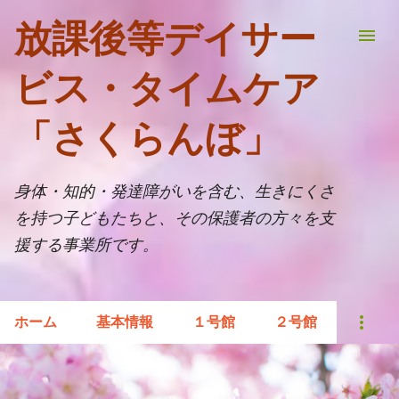
スキップしてメイン コンテンツに移動
放課後等デイサー
ビス・タイムケア
「さくらんぼ」
身体・知的・発達障がいを含む、生きにくさ
を持つ子どもたちと、その保護者の方々を支
援する事業所です。
ホーム
基本情報
１号館
２号館