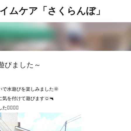
スキップしてメイン コンテンツに移動
イムケア「さくらんぼ」
遊びました～
で水遊びを楽しみました🌞
気を付けて遊びます☺️🔫
️🏃‍♀️