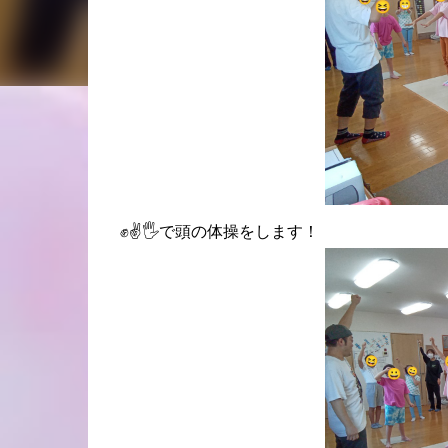
✊✌️🖐️で頭の体操をします！