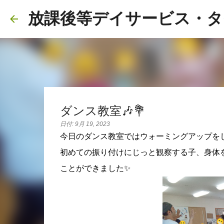
放課後等デイサービス・タ
ダンス教室🎶💐
日付:
9月 19, 2023
今日のダンス教室ではウォーミングアップを
初めての振り付けにじっと観察する子、身体
ことができました✨