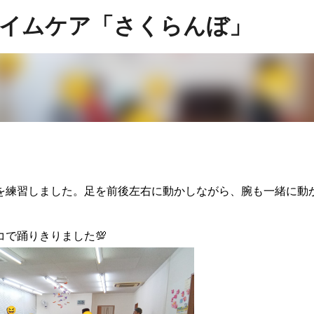
スキップしてメイン コンテンツに移動
イムケア「さくらんぼ」
を練習しました。足を前後左右に動かしながら、腕も一緒に動
で踊りきりました💯