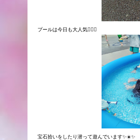
プールは今日も大人気🏊‍♀️✨
宝石拾いをしたり潜って遊んでいます✨☀️✨