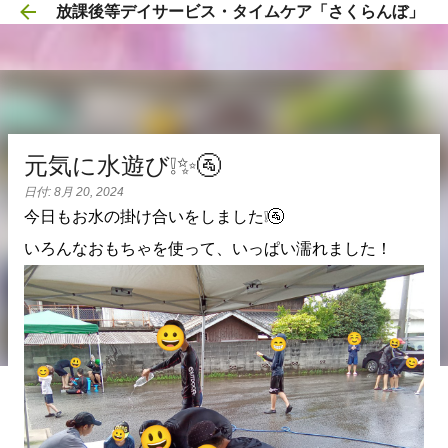
放課後等デイサービス・タイムケア「さくらんぼ」
スキップしてメイン コンテンツに移動
元気に水遊び❕✨🚰
日付:
8月 20, 2024
今日もお水の掛け合いをしました❕🚰
いろんなおもちゃを使って、いっぱい濡れました！