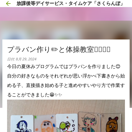
放課後等デイサービス・タイムケア「さくらんぼ」
スキップしてメイン コンテンツに移動
プラバン作り✏️と体操教室🏃‍♀️🏃‍♂️
日付:
8月 29, 2024
今日の夏休みプログラムではプラバンを作りました😊
自分の好きなものをそれぞれが思い浮かべ下書きから始
める子、直接描き始める子と進めやすいやり方で作業す
ることができました😁✨✨