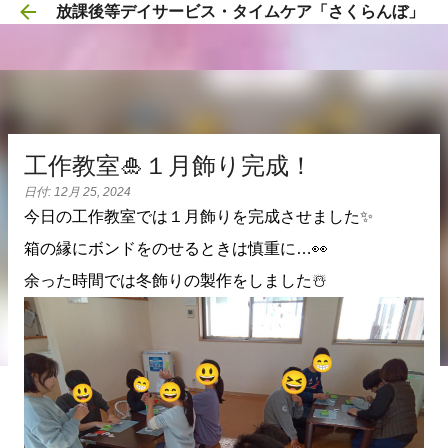
放課後等デイサービス・タイムケア「さくらんぼ」
スキップしてメイン コンテンツに移動
工作教室🎍１月飾り完成！
日付:
12月 25, 2024
今日の工作教室では１月飾りを完成させました✨
箱の縁にボンドをのせるときは慎重に…👀
余った時間では冬飾りの製作をしました☃️