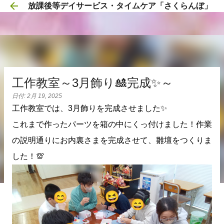
放課後等デイサービス・タイムケア「さくらんぼ」
スキップしてメイン コンテンツに移動
工作教室～3月飾り🎎完成✨～
日付:
2月 19, 2025
工作教室では、3月飾りを完成させました✨
これまで作ったパーツを箱の中にくっ付けました！作業
の説明通りにお内裏さまを完成させて、雛壇をつくりま
した！💯