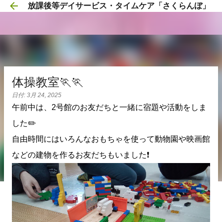
放課後等デイサービス・タイムケア「さくらんぼ」
スキップしてメイン コンテンツに移動
体操教室🏃🏃
日付:
3月 24, 2025
午前中は、2号館のお友だちと一緒に宿題や活動をしま
した✏️
自由時間にはいろんなおもちゃを使って動物園や映画館
などの建物を作るお友だちもいました❗